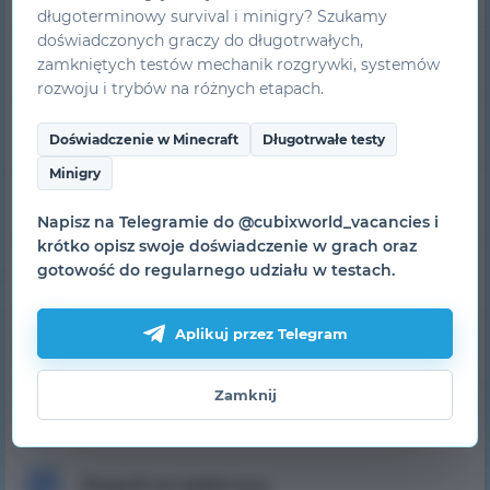
długoterminowy survival i minigry? Szukamy
doświadczonych graczy do długotrwałych,
Skórki
zamkniętych testów mechanik rozgrywki, systemów
rozwoju i trybów na różnych etapach.
Peleryny
Doświadczenie w Minecraft
Długotrwałe testy
Minigry
Ranking graczy
Napisz na Telegramie do @cubixworld_vacancies i
krótko opisz swoje doświadczenie w grach oraz
gotowość do regularnego udziału w testach.
Lista banów
Aplikuj przez Telegram
Pytanie-odpowiedź
Zamknij
Wsparcie techniczne
Zespół projektowy