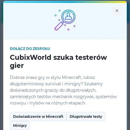
×
Nawigacja
Pobierz launcher
DOŁĄCZ DO ZESPOŁU
Mody
CubixWorld szuka testerów
gier
Skórki
Dobrze znasz gry w stylu Minecraft, lubisz
długoterminowy survival i minigry? Szukamy
Peleryny
doświadczonych graczy do długotrwałych,
zamkniętych testów mechanik rozgrywki, systemów
rozwoju i trybów na różnych etapach.
Ranking graczy
Doświadczenie w Minecraft
Długotrwałe testy
Lista banów
Minigry