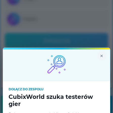
Zaloguj się
×
Rejestracja
Zapomniałeś hasła?
DOŁĄCZ DO ZESPOŁU
CubixWorld szuka testerów
gier
Nawigacja