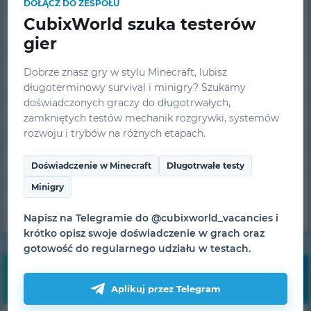
DOŁĄCZ DO ZESPOŁU
CubixWorld szuka testerów
Ranking graczy
gier
Dobrze znasz gry w stylu Minecraft, lubisz
Lista banów
długoterminowy survival i minigry? Szukamy
doświadczonych graczy do długotrwałych,
zamkniętych testów mechanik rozgrywki, systemów
Pytanie-odpowiedź
rozwoju i trybów na różnych etapach.
Wsparcie techniczne
Doświadczenie w Minecraft
Długotrwałe testy
Minigry
Zespół projektowy
Napisz na Telegramie do @cubixworld_vacancies i
krótko opisz swoje doświadczenie w grach oraz
gotowość do regularnego udziału w testach.
Darmowe bonusy
Aplikuj przez Telegram