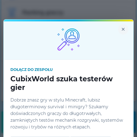
Ranking graczy
×
Lista banów
Pytanie-odpowiedź
DOŁĄCZ DO ZESPOŁU
Wsparcie techniczne
CubixWorld szuka testerów
gier
Zespół projektowy
Dobrze znasz gry w stylu Minecraft, lubisz
długoterminowy survival i minigry? Szukamy
doświadczonych graczy do długotrwałych,
zamkniętych testów mechanik rozgrywki, systemów
Darmowe bonusy
rozwoju i trybów na różnych etapach.