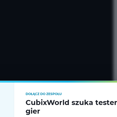
DOŁĄCZ DO ZESPOŁU
CubixWorld szuka teste
gier