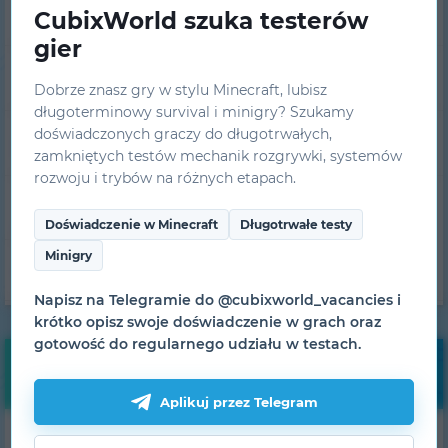
Ranking graczy
CubixWorld szuka testerów
gier
Lista banów
Dobrze znasz gry w stylu Minecraft, lubisz
długoterminowy survival i minigry? Szukamy
doświadczonych graczy do długotrwałych,
Pytanie-odpowiedź
zamkniętych testów mechanik rozgrywki, systemów
rozwoju i trybów na różnych etapach.
Wsparcie techniczne
Doświadczenie w Minecraft
Długotrwałe testy
Minigry
Zespół projektowy
Napisz na Telegramie do @cubixworld_vacancies i
krótko opisz swoje doświadczenie w grach oraz
gotowość do regularnego udziału w testach.
Darmowe bonusy
Aplikuj przez Telegram
Otrzymuj codzienne