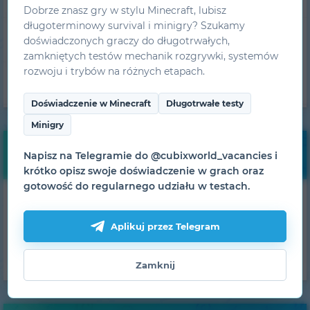
Dobrze znasz gry w stylu Minecraft, lubisz
długoterminowy survival i minigry? Szukamy
Wsparcie techniczne
doświadczonych graczy do długotrwałych,
zamkniętych testów mechanik rozgrywki, systemów
rozwoju i trybów na różnych etapach.
Zespół projektowy
Doświadczenie w Minecraft
Długotrwałe testy
Minigry
Darmowe bonusy
Napisz na Telegramie do @cubixworld_vacancies i
krótko opisz swoje doświadczenie w grach oraz
gotowość do regularnego udziału w testach.
Otrzymuj codzienne
bonusy!
Aplikuj przez Telegram
UZYSKAJ
Zamknij