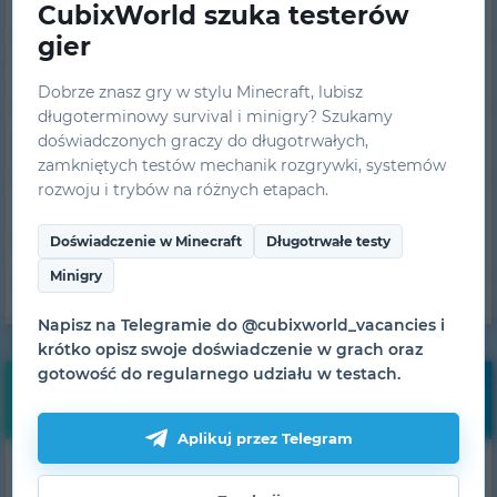
Ranking graczy
CubixWorld szuka testerów
gier
Lista banów
Dobrze znasz gry w stylu Minecraft, lubisz
długoterminowy survival i minigry? Szukamy
doświadczonych graczy do długotrwałych,
Pytanie-odpowiedź
zamkniętych testów mechanik rozgrywki, systemów
rozwoju i trybów na różnych etapach.
Wsparcie techniczne
Doświadczenie w Minecraft
Długotrwałe testy
Minigry
Zespół projektowy
Napisz na Telegramie do @cubixworld_vacancies i
krótko opisz swoje doświadczenie w grach oraz
gotowość do regularnego udziału w testach.
Darmowe bonusy
Aplikuj przez Telegram
Otrzymuj codzienne