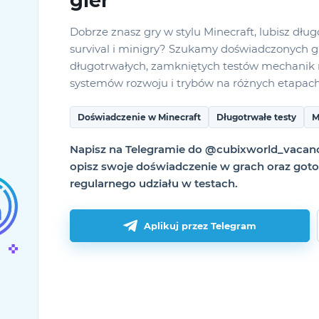
gier
Dobrze znasz gry w stylu Minecraft, lubisz dł
survival i minigry? Szukamy doświadczonych g
długotrwałych, zamkniętych testów mechanik 
systemów rozwoju i trybów na różnych etapach
Doświadczenie w Minecraft
Długotrwałe testy
M
Napisz na Telegramie do @cubixworld_vacanc
opisz swoje doświadczenie w grach oraz got
regularnego udziału w testach.
Aplikuj przez Telegram