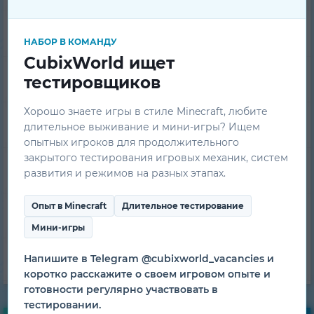
Плащи
НАБОР В КОМАНДУ
CubixWorld ищет
тестировщиков
Рейтинг игроков
Хорошо знаете игры в стиле Minecraft, любите
Банлист
длительное выживание и мини-игры? Ищем
опытных игроков для продолжительного
закрытого тестирования игровых механик, систем
Вопрос-Ответ
развития и режимов на разных этапах.
Опыт в Minecraft
Длительное тестирование
Техническая поддержка
Мини-игры
Команда проекта
Напишите в Telegram @cubixworld_vacancies и
коротко расскажите о своем игровом опыте и
готовности регулярно участвовать в
тестировании.