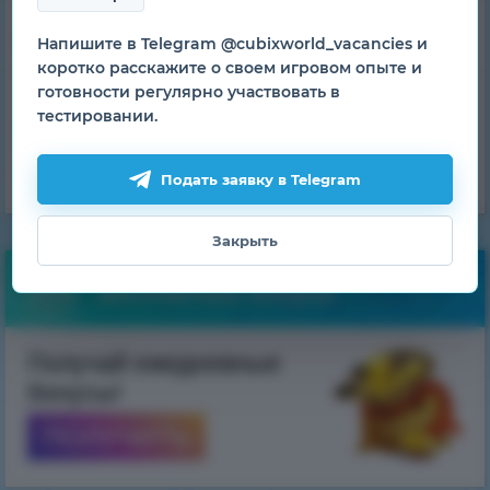
Вопрос-Ответ
Напишите в Telegram @cubixworld_vacancies и
коротко расскажите о своем игровом опыте и
готовности регулярно участвовать в
Техническая поддержка
тестировании.
Команда проекта
Подать заявку в Telegram
Закрыть
Бесплатные бонусы
Получай ежедневные
бонусы!
ПОЛУЧИТЬ