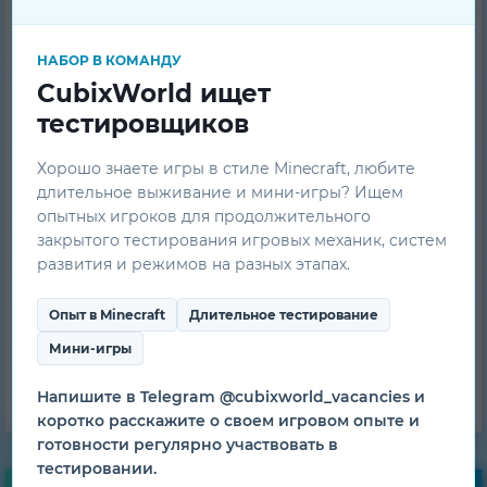
Плащи
НАБОР В КОМАНДУ
CubixWorld ищет
Рейтинг игроков
тестировщиков
Хорошо знаете игры в стиле Minecraft, любите
Банлист
длительное выживание и мини-игры? Ищем
опытных игроков для продолжительного
закрытого тестирования игровых механик, систем
Вопрос-Ответ
развития и режимов на разных этапах.
Опыт в Minecraft
Длительное тестирование
Техническая поддержка
Мини-игры
Команда проекта
Напишите в Telegram @cubixworld_vacancies и
коротко расскажите о своем игровом опыте и
готовности регулярно участвовать в
тестировании.