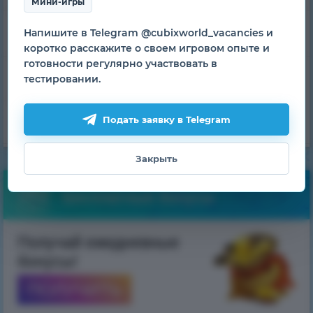
Мини-игры
Напишите в Telegram @cubixworld_vacancies и
Вопрос-Ответ
коротко расскажите о своем игровом опыте и
готовности регулярно участвовать в
Техническая поддержка
тестировании.
Подать заявку в Telegram
Команда проекта
Закрыть
Бесплатные бонусы
Получай ежедневные
бонусы!
ПОЛУЧИТЬ