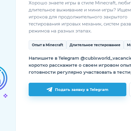
Хорошо знаете игры в стиле Minecraft, люби
-1.0.0.jar
длительное выживание и мини-игры? Ищем
игроков для продолжительного закрытого
тестирования игровых механик, систем разв
режимов на разных этапах.
м количеством модов вместе с другими
аших серверах Minecraft - CubixWorld!
Опыт в Minecraft
Длительное тестирование
М
унчер для игры на серверах с уникальными
и и тысячами игроков.
Напишите в Telegram @cubixworld_vacanci
коротко расскажите о своем игровом опы
ЧАТЬ ИГРУ!
готовности регулярно участвовать в тест
Подать заявку в Telegram