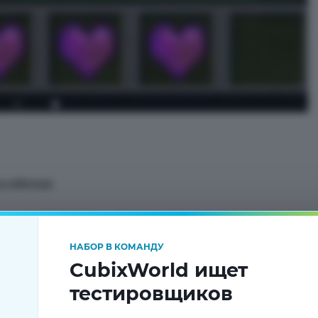
craft\mods
НАБОР В КОМАНДУ
CubixWorld ищет
овыми сборками и серверами
тестировщиков