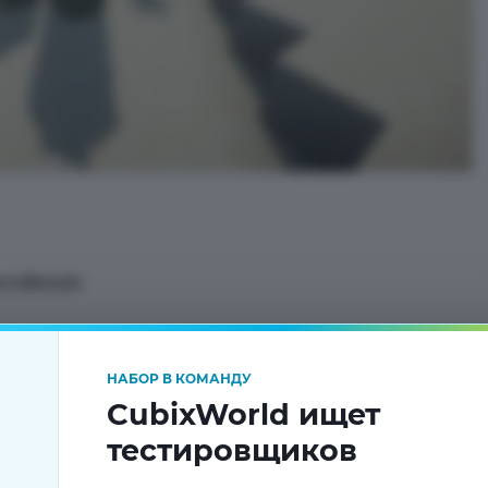
craft\mods
НАБОР В КОМАНДУ
CubixWorld ищет
овыми сборками и серверами
тестировщиков