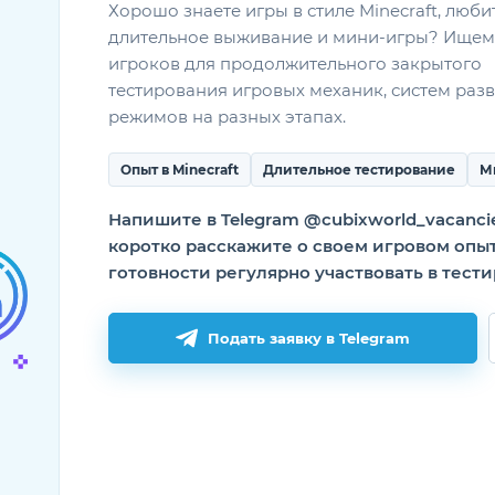
Хорошо знаете игры в стиле Minecraft, люби
0.9.jar
длительное выживание и мини-игры? Ищем
игроков для продолжительного закрытого
тестирования игровых механик, систем разв
.0.9 (1).jar
режимов на разных этапах.
0.jar
Опыт в Minecraft
Длительное тестирование
М
Напишите в Telegram @cubixworld_vacanci
.0 (1).jar
коротко расскажите о своем игровом опы
готовности регулярно участвовать в тест
Подать заявку в Telegram
м количеством модов вместе с другими
аших серверах Minecraft - CubixWorld!
унчер для игры на серверах с уникальными
и и тысячами игроков.
ЧАТЬ ИГРУ!