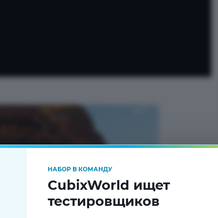
НАБОР В КОМАНДУ
CubixWorld ищет
тестировщиков
→