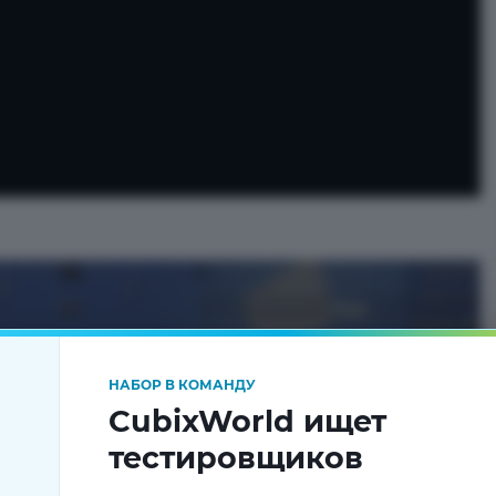
НАБОР В КОМАНДУ
CubixWorld ищет
тестировщиков