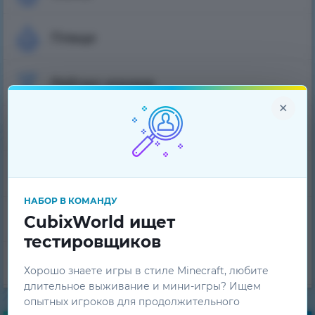
Плащи
Рейтинг игроков
×
Банлист
Вопрос-Ответ
НАБОР В КОМАНДУ
CubixWorld ищет
Техническая поддержка
тестировщиков
Команда проекта
Хорошо знаете игры в стиле Minecraft, любите
длительное выживание и мини-игры? Ищем
опытных игроков для продолжительного