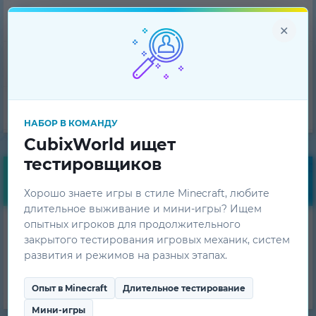
Вопрос-Ответ
×
Техническая поддержка
Команда проекта
НАБОР В КОМАНДУ
CubixWorld ищет
тестировщиков
Бесплатные бонусы
Хорошо знаете игры в стиле Minecraft, любите
длительное выживание и мини-игры? Ищем
опытных игроков для продолжительного
Получай ежедневные
закрытого тестирования игровых механик, систем
бонусы!
развития и режимов на разных этапах.
ПОЛУЧИТЬ
Опыт в Minecraft
Длительное тестирование
Мини-игры