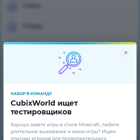
Скины
Плащи
Рейтинг игроков
×
Банлист
Вопрос-Ответ
НАБОР В КОМАНДУ
CubixWorld ищет
Техническая поддержка
тестировщиков
Хорошо знаете игры в стиле Minecraft, любите
Команда проекта
длительное выживание и мини-игры? Ищем
опытных игроков для продолжительного