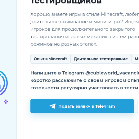
тестировщиков
Хорошо знаете игры в стиле Minecraft, люби
длительное выживание и мини-игры? Ищем
игроков для продолжительного закрытого
овыми сборками и серверами
тестирования игровых механик, систем разв
режимов на разных этапах.
v.1.0.3).jar
Опыт в Minecraft
Длительное тестирование
М
(v.1.0.3) (1).jar
Напишите в Telegram @cubixworld_vacanci
коротко расскажите о своем игровом опы
готовности регулярно участвовать в тест
(v.1.0.3) (2).jar
Подать заявку в Telegram
1.0.4).jar
.1.0.4) (1).jar