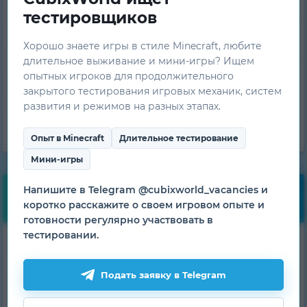
тестировщиков
Вопрос-Ответ
Хорошо знаете игры в стиле Minecraft, любите
длительное выживание и мини-игры? Ищем
опытных игроков для продолжительного
Техническая поддержка
закрытого тестирования игровых механик, систем
развития и режимов на разных этапах.
Команда проекта
Опыт в Minecraft
Длительное тестирование
Мини-игры
Напишите в Telegram @cubixworld_vacancies и
Бесплатные бонусы
коротко расскажите о своем игровом опыте и
готовности регулярно участвовать в
тестировании.
Получай ежедневные
бонусы!
Подать заявку в Telegram
ПОЛУЧИТЬ