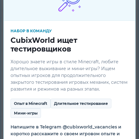
Моды
Скины
НАБОР В КОМАНДУ
CubixWorld ищет
Плащи
тестировщиков
Рейтинг игроков
Хорошо знаете игры в стиле Minecraft, любите
длительное выживание и мини-игры? Ищем
опытных игроков для продолжительного
Банлист
закрытого тестирования игровых механик, систем
развития и режимов на разных этапах.
Вопрос-Ответ
Опыт в Minecraft
Длительное тестирование
Мини-игры
Техническая поддержка
Напишите в Telegram @cubixworld_vacancies и
коротко расскажите о своем игровом опыте и