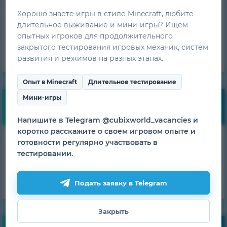
Хорошо знаете игры в стиле Minecraft, любите
Техническая поддержка
длительное выживание и мини-игры? Ищем
опытных игроков для продолжительного
закрытого тестирования игровых механик, систем
Команда проекта
развития и режимов на разных этапах.
Опыт в Minecraft
Длительное тестирование
Мини-игры
Бесплатные бонусы
Напишите в Telegram @cubixworld_vacancies и
коротко расскажите о своем игровом опыте и
Получай ежедневные
готовности регулярно участвовать в
бонусы!
тестировании.
ПОЛУЧИТЬ
Подать заявку в Telegram
Закрыть