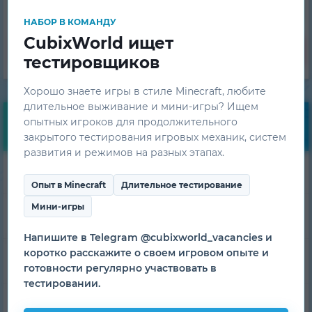
Регистрация
НАБОР В КОМАНДУ
CubixWorld ищет
Забыл пароль
тестировщиков
Хорошо знаете игры в стиле Minecraft, любите
длительное выживание и мини-игры? Ищем
опытных игроков для продолжительного
Навигация
закрытого тестирования игровых механик, систем
развития и режимов на разных этапах.
Скачать лаунчер
Опыт в Minecraft
Длительное тестирование
Мини-игры
Моды
Напишите в Telegram @cubixworld_vacancies и
коротко расскажите о своем игровом опыте и
Скины
готовности регулярно участвовать в
тестировании.
Плащи