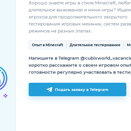
Хорошо знаете игры в стиле Minecraft, люби
r
длительное выживание и мини-игры? Ищем
игроков для продолжительного закрытого
тестирования игровых механик, систем разв
ar
режимов на разных этапах.
1.0.5.jar
Опыт в Minecraft
Длительное тестирование
М
Напишите в Telegram @cubixworld_vacanci
5.jar
коротко расскажите о своем игровом опы
готовности регулярно участвовать в тест
0.5 (1).jar
Подать заявку в Telegram
0.5 (2).jar