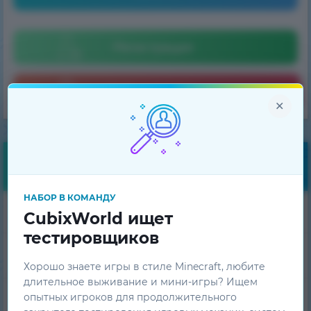
Регистрация
Забыл пароль
×
Навигация
НАБОР В КОМАНДУ
Скачать лаунчер
CubixWorld ищет
тестировщиков
Моды
Хорошо знаете игры в стиле Minecraft, любите
длительное выживание и мини-игры? Ищем
опытных игроков для продолжительного
Скины