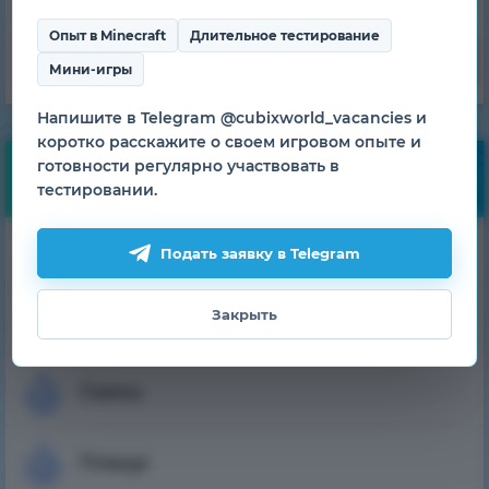
Опыт в Minecraft
Длительное тестирование
Забыл пароль
Мини-игры
Напишите в Telegram @cubixworld_vacancies и
коротко расскажите о своем игровом опыте и
готовности регулярно участвовать в
Навигация
тестировании.
Скачать лаунчер
Подать заявку в Telegram
Закрыть
Моды
Скины
Плащи