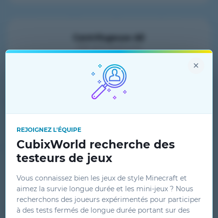
Centrifugeuse AE
256 articles/cycle
64 AE/tic
×
REJOIGNEZ L'ÉQUIPE
CubixWorld recherche des
testeurs de jeux
Vous connaissez bien les jeux de style Minecraft et
aimez la survie longue durée et les mini-jeux ? Nous
recherchons des joueurs expérimentés pour participer
à des tests fermés de longue durée portant sur des