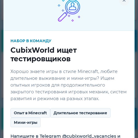
×
Команда проекта
Бесплатные бонусы
НАБОР В КОМАНДУ
CubixWorld ищет
тестировщиков
Получай ежедневные
бонусы!
Хорошо знаете игры в стиле Minecraft, любите
длительное выживание и мини-игры? Ищем
ПОЛУЧИТЬ
опытных игроков для продолжительного
закрытого тестирования игровых механик, систем
развития и режимов на разных этапах.
Опыт в Minecraft
Длительное тестирование
Мониторинг
Мини-игры
1.7.10
Напишите в Telegram @cubixworld_vacancies и