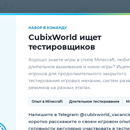
НАБОР В КОМАНДУ
CubixWorld ищет
тестировщиков
Хорошо знаете игры в стиле Minecraft, люби
длительное выживание и мини-игры? Ищем
игроков для продолжительного закрытого
тестирования игровых механик, систем разв
режимов на разных этапах.
Опыт в Minecraft
Длительное тестирование
М
Напишите в Telegram @cubixworld_vacanci
коротко расскажите о своем игровом опы
готовности регулярно участвовать в тест