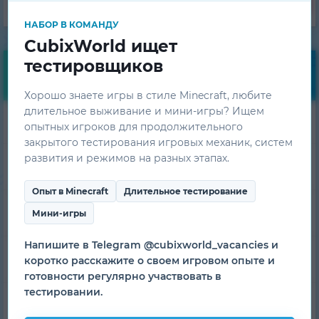
НАБОР В КОМАНДУ
CubixWorld ищет
тестировщиков
Навигация
Хорошо знаете игры в стиле Minecraft, любите
длительное выживание и мини-игры? Ищем
Скачать лаунчер
опытных игроков для продолжительного
закрытого тестирования игровых механик, систем
развития и режимов на разных этапах.
Моды
Опыт в Minecraft
Длительное тестирование
Скины
Мини-игры
Напишите в Telegram @cubixworld_vacancies и
Плащи
коротко расскажите о своем игровом опыте и
готовности регулярно участвовать в
тестировании.
Рейтинг игроков