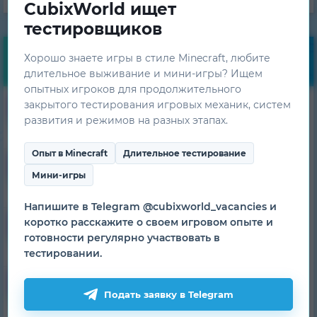
CubixWorld ищет
тестировщиков
Хорошо знаете игры в стиле Minecraft, любите
Мониторинг
длительное выживание и мини-игры? Ищем
опытных игроков для продолжительного
61
1.7.10
закрытого тестирования игровых механик, систем
HiTech
развития и режимов на разных этапах.
1 сервер
из 500
Опыт в Minecraft
Длительное тестирование
34
1.7.10
SkyTech
Мини-игры
1 сервер
из 300
Напишите в Telegram @cubixworld_vacancies и
96
1.7.10
коротко расскажите о своем игровом опыте и
TechnoMagic
готовности регулярно участвовать в
1 сервер
из 750
тестировании.
23
1.7.10
MagicRPG
Подать заявку в Telegram
1 сервер
из 500