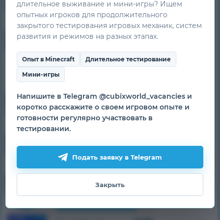
47
длительное выживание и мини-игры? Ищем
1 сервер
из 300
опытных игроков для продолжительного
закрытого тестирования игровых механик, систем
1.7.10
развития и режимов на разных этапах.
TechnoMagic
1 сервер
103
Опыт в Minecraft
Длительное тестирование
Мини-игры
из 750
Напишите в Telegram @cubixworld_vacancies и
27
1.7.10
MagicRPG
коротко расскажите о своем игровом опыте и
1 сервер
из 500
готовности регулярно участвовать в
тестировании.
19
1.7.10
Galaxy
1 сервер
Подать заявку в Telegram
из 100
28
1.7.10
Industrial
Закрыть
1 сервер
из 300
1.7.10