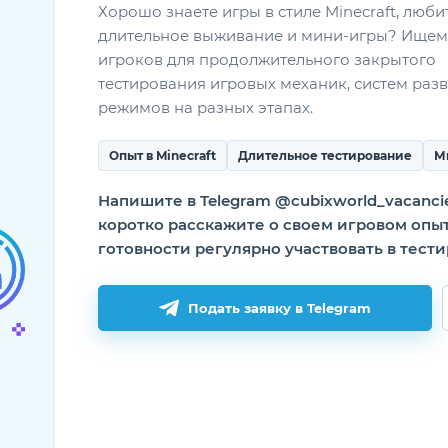
Хорошо знаете игры в стиле Minecraft, люби
длительное выживание и мини-игры? Ищем
игроков для продолжительного закрытого
тестирования игровых механик, систем разв
режимов на разных этапах.
Опыт в Minecraft
Длительное тестирование
М
Напишите в Telegram @cubixworld_vacanci
коротко расскажите о своем игровом опы
готовности регулярно участвовать в тест
Подать заявку в Telegram