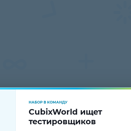
НАБОР В КОМАНДУ
CubixWorld ищет
тестировщиков