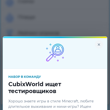
Скины
Плащи
Рейтинг игроков
×
Банлист
Вопрос-Ответ
НАБОР В КОМАНДУ
Техническая поддержка
CubixWorld ищет
тестировщиков
Команда проекта
Хорошо знаете игры в стиле Minecraft, любите
длительное выживание и мини-игры? Ищем