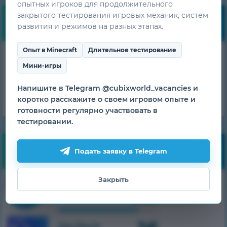
опытных игроков для продолжительного
закрытого тестирования игровых механик, систем
Бесплатные бонусы
развития и режимов на разных этапах.
Опыт в Minecraft
Длительное тестирование
Получай ежедневные
Мини-игры
бонусы!
Напишите в Telegram @cubixworld_vacancies и
ПОЛУЧИТЬ
коротко расскажите о своем игровом опыте и
готовности регулярно участвовать в
тестировании.
Мониторинг
Подать заявку в Telegram
29
1.7.10
Закрыть
HiTech
1 сервер
из 500
1.7.10
SkyTech