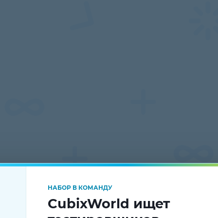
НАБОР В КОМАНДУ
CubixWorld ищет