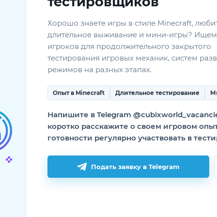
тестировщиков
Хорошо знаете игры в стиле Minecraft, люби
длительное выживание и мини-игры? Ищем
игроков для продолжительного закрытого
тестирования игровых механик, систем разв
режимов на разных этапах.
Опыт в Minecraft
Длительное тестирование
М
Напишите в Telegram @cubixworld_vacanci
коротко расскажите о своем игровом опы
готовности регулярно участвовать в тест
Подать заявку в Telegram