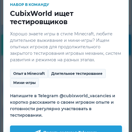
НАБОР В КОМАНДУ
ПОЛУЧИТЬ
CubixWorld ищет
тестировщиков
Хорошо знаете игры в стиле Minecraft, любите
длительное выживание и мини-игры? Ищем
Мониторинг
опытных игроков для продолжительного
закрытого тестирования игровых механик, систем
развития и режимов на разных этапах.
83
1.7.10
HiTech
1 сервер
из 500
Опыт в Minecraft
Длительное тестирование
Мини-игры
40
1.7.10
SkyTech
1 сервер
Напишите в Telegram @cubixworld_vacancies и
из 300
коротко расскажите о своем игровом опыте и
готовности регулярно участвовать в
97
1.7.10
TechnoMagic
тестировании.
1 сервер
из 750