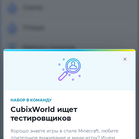
Скины
Плащи
Рейтинг игроков
×
Банлист
Вопрос-Ответ
НАБОР В КОМАНДУ
Техническая поддержка
CubixWorld ищет
тестировщиков
Команда проекта
Хорошо знаете игры в стиле Minecraft, любите
длительное выживание и мини-игры? Ищем