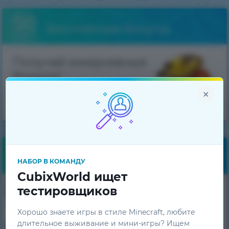
Бесплатные бонусы
Получай ежедневные
бонусы!
×
ПОЛУЧИТЬ
Мониторинг
НАБОР В КОМАНДУ
CubixWorld ищет
47
1.7.10
HiTech
тестировщиков
1 сервер
из 500
Хорошо знаете игры в стиле Minecraft, любите
длительное выживание и мини-игры? Ищем
1.7.10