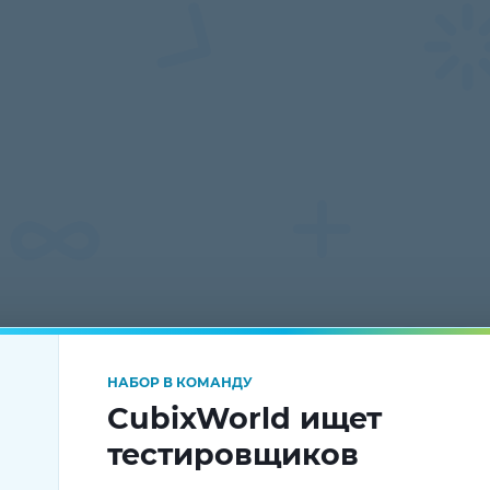
НАБОР В КОМАНДУ
CubixWorld ищет
тестировщиков