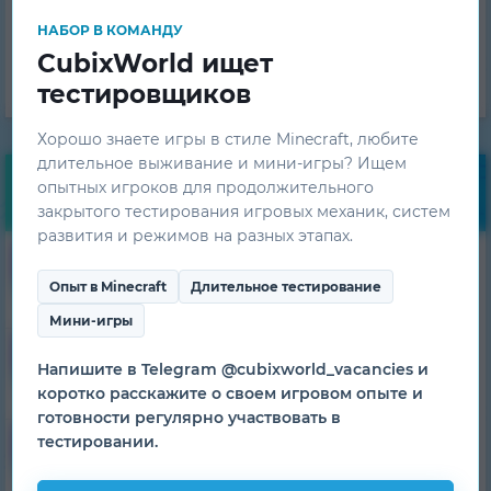
бонусы!
НАБОР В КОМАНДУ
CubixWorld ищет
ПОЛУЧИТЬ
тестировщиков
Хорошо знаете игры в стиле Minecraft, любите
длительное выживание и мини-игры? Ищем
опытных игроков для продолжительного
Мониторинг
закрытого тестирования игровых механик, систем
развития и режимов на разных этапах.
46
1.7.10
HiTech
Опыт в Minecraft
1 сервер
Длительное тестирование
из 500
Мини-игры
19
1.7.10
SkyTech
Напишите в Telegram @cubixworld_vacancies и
1 сервер
из 300
коротко расскажите о своем игровом опыте и
готовности регулярно участвовать в
64
1.7.10
тестировании.
TechnoMagic
1 сервер
из 750