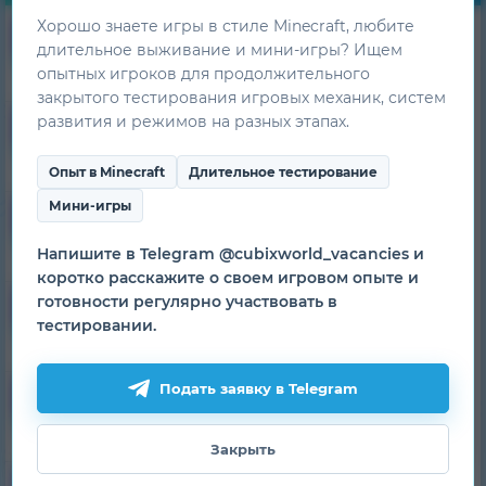
Хорошо знаете игры в стиле Minecraft, любите
44
1.7.10
HiTech
длительное выживание и мини-игры? Ищем
1 сервер
из 500
опытных игроков для продолжительного
закрытого тестирования игровых механик, систем
37
1.7.10
развития и режимов на разных этапах.
SkyTech
1 сервер
из 300
Опыт в Minecraft
Длительное тестирование
71
1.7.10
Мини-игры
TechnoMagic
1 сервер
из 750
Напишите в Telegram @cubixworld_vacancies и
коротко расскажите о своем игровом опыте и
22
1.7.10
готовности регулярно участвовать в
MagicRPG
тестировании.
1 сервер
из 500
10
1.7.10
Подать заявку в Telegram
Galaxy
1 сервер
из 100
Закрыть
1.7.10