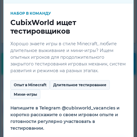
Получай ежедневные
НАБОР В КОМАНДУ
бонусы!
CubixWorld ищет
ПОЛУЧИТЬ
тестировщиков
Хорошо знаете игры в стиле Minecraft, любите
длительное выживание и мини-игры? Ищем
опытных игроков для продолжительного
Мониторинг
закрытого тестирования игровых механик, систем
развития и режимов на разных этапах.
58
1.7.10
HiTech
Опыт в Minecraft
Длительное тестирование
1 сервер
из 500
Мини-игры
31
1.7.10
Напишите в Telegram @cubixworld_vacancies и
SkyTech
коротко расскажите о своем игровом опыте и
1 сервер
из 300
готовности регулярно участвовать в
тестировании.
79
1.7.10
TechnoMagic