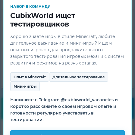
Рейтинг игроков
НАБОР В КОМАНДУ
CubixWorld ищет
Банлист
тестировщиков
Хорошо знаете игры в стиле Minecraft, любите
Вопрос-Ответ
длительное выживание и мини-игры? Ищем
опытных игроков для продолжительного
закрытого тестирования игровых механик, систем
Техническая поддержка
развития и режимов на разных этапах.
Команда проекта
Опыт в Minecraft
Длительное тестирование
Мини-игры
Напишите в Telegram @cubixworld_vacancies и
коротко расскажите о своем игровом опыте и
Бесплатные бонусы
готовности регулярно участвовать в
тестировании.
Получай ежедневные