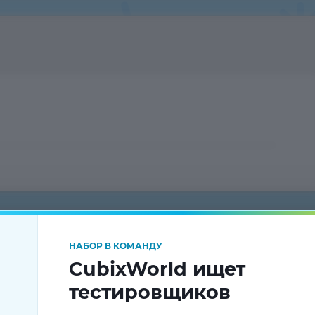
НАБОР В КОМАНДУ
CubixWorld ищет
тестировщиков