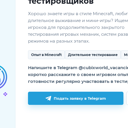
тестировщиков
Хорошо знаете игры в стиле Minecraft, люби
длительное выживание и мини-игры? Ищем
игроков для продолжительного закрытого
тестирования игровых механик, систем разв
режимов на разных этапах.
Опыт в Minecraft
Длительное тестирование
М
Напишите в Telegram @cubixworld_vacanci
коротко расскажите о своем игровом опы
готовности регулярно участвовать в тест
Подать заявку в Telegram